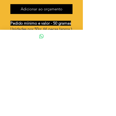
Adicionar ao orçamento
Pedido mínimo e valor - 50 gramas
Unidades por 50g: 66 peças (aprox.)
Placa "Gratidão" / 2 argola
Valor por quilo
: R$ 727,00
Quantidade aproximada por quilo
:
1.329 peças
Tamanho
: ↔ 7x25 mm
Peso unitário
: 0,752
Material
: Latão bruto (sem banho)
◦ Fabricação própria 100% brasileira
ATENÇÃO
Cada quantidade adicionada
corresponde a 50 gramas