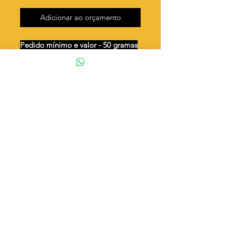
Adicionar ao orçamento
Pedido mínimo e valor - 50 gramas
Unidades por 50g: 65 peças (aprox.)
Placa "Fé em Deus" / 2 argolas
Valor por quilo
: R$ 727,00
Quantidade aproximada por quilo
:
1319 peças
Tamanho
: ↔ 7x25 mm
Peso unitário
: 0,758
Material
: Latão bruto (sem banho)
◦ Fabricação própria 100% brasileira
ATENÇÃO
Cada quantidade adicionada
corresponde a 50 gramas
Exemplo: Quantidade 2 = 100g