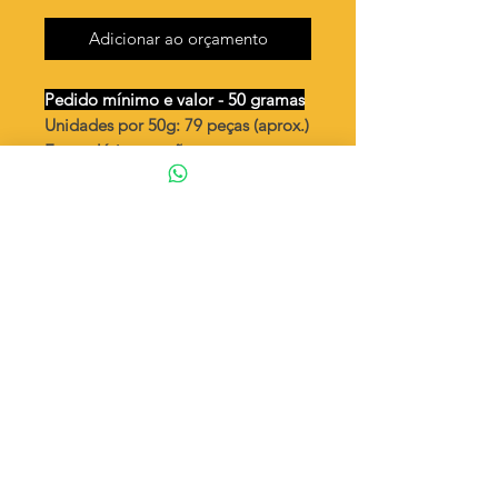
Adicionar ao orçamento
Pedido mínimo e valor - 50 gramas
Unidades por 50g: 79 peças (aprox.)
Escapulário coração
N. S. Aparecida / 2 argolas
Valor por quilo
: R$ 727,00
Quantidade aproximada por quilo
:
1587 peças
Tamanho
: ↕ 15 mm
Peso unitário
: 0,63
Material
: Latão bruto (sem banho)
◦ Fabricação própria 100% brasileira
ATENÇÃO
Cada quantidade adicionada