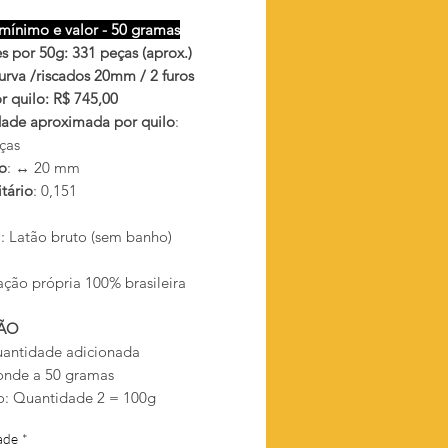
mínimo e valor - 50 gramas
s por 50g: 331 peças (aprox.)
urva /riscados 20mm / 2 furos
r quilo: R$ 745,00
ade aproximada por quilo
:
ças
o
: ↔ 20 mm
tário
: 0,151
l
: Latão bruto (sem banho)
ação própria 100% brasileira
ÃO
antidade adicionada
onde a 50 gramas
: Quantidade 2 = 100g
ade
*