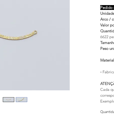
Pedido 
Unidade
Arco / c
Valor po
Quantid
6622 pe
Tamanh
Peso uni
Materia
◦ Fabric
ATENÇ
Cada qu
corresp
Exemplo
Quantid