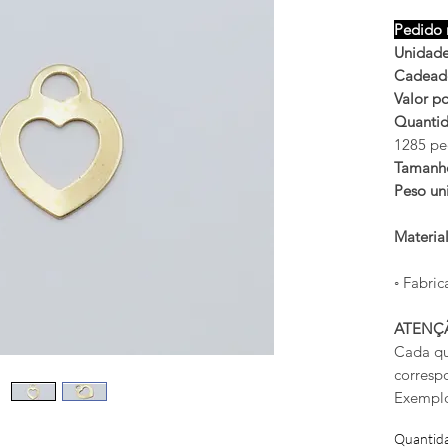
Pedido 
Unidade
Cadead
Valor po
Quantid
1285 pe
Tamanh
Peso uni
Materia
◦ Fabric
ATENÇ
Cada qu
corresp
Exemplo
Quantid