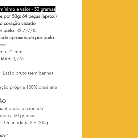
mínimo e valor - 50 gramas
s por 50g: 64 peças (aprox.)
o coração vazado
r quilo
: R$ 727,00
ade aproximada por quilo
:
ças
o
: ↕ 21 mm
tário
: 0,778
l
: Latão bruto (sem banho)
ação própria 100% brasileira
ÃO
antidade adicionada
onde a 50 gramas
: Quantidade 2 = 100g
ade
*