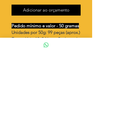
Adicionar ao orçamento
Pedido mínimo e valor - 50 gramas
Unidades por 50g: 99 peças (aprox.)
Escapulário 12x9 Nossa Senhora do
Carmo
Valor por quilo
: R$ 747,00
Quantidade aproximada por quilo
:
1980 peças
Tamanho
: ↕ 12 mm
Peso unitário
: 0,505
Material
: Latão bruto (sem banho)
◦ Fabricação própria 100% brasileira
ATENÇÃO
Cada quantidade adicionada