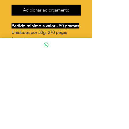
Adicionar ao orçamento
Pedido mínimo e valor - 50 gramas
Unidades por 50g: 270 peças
(aprox.)
Palito curvado 25mm /2 argolas
Valor por quilo
: R$ 745,00
Quantidade aproximada por quilo
:
5405 peças
Tamanho
: ↔ 25 mm
Peso unitário
: 0,185
Material
: Latão bruto (sem banho)
◦ Fabricação própria 100% brasileira
ATENÇÃO
Cada quantidade adicionada