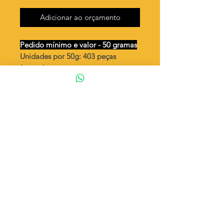
Adicionar ao orçamento
Pedido mínimo e valor - 50 gramas
Unidades por 50g: 403 peças
(aprox.)
Palito curvado 15mm / 2 argolas
Valor por quilo
: R$ 745,00
Quantidade aproximada por quilo
:
8064 peças
Tamanho
: ↔ 15 mm
Peso unitário
: 0,124
Material
: Latão bruto (sem banho)
◦ Fabricação própria 100% brasileira
ATENÇÃO
Cada quantidade adicionada