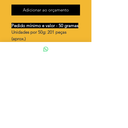
Adicionar ao orçamento
Pedido mínimo e valor - 50 gramas
Unidades por 50g: 201 peças
(aprox.)
Coração 7mm craquelado - peça
dupla vendida A
berta
Valor por quilo
: R$ 825,00
Quantidade aproximada por quilo
:
4032 peças
Tamanho
: ↕ 7 mm (fechado)
Peso unitário
: 0,248
Material
: Latão bruto (sem banho)
◦ Fabricação própria 100% brasileira
ATENÇÃO