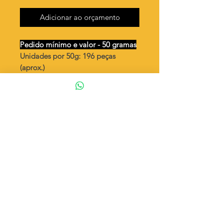
Adicionar ao orçamento
Pedido mínimo e valor - 50 gramas
Unidades por 50g: 196 peças
(aprox.)
Coração 7mm liso - peça dupla
vendida
aberta
Valor por quilo
: R$ 825,00
Quantidade aproximada por quilo
:
3921 peças
Tamanho
: ↕ 7 mm (fechado)
Peso unitário
: 0,255
Material
: Latão bruto (sem banho)
◦ Fabricação própria 100% brasileira
ATENÇÃO