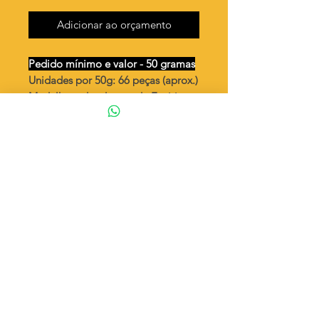
Adicionar ao orçamento
Pedido mínimo e valor - 50 gramas
Unidades por 50g: 66 peças (aprox.)
Medalha redonda vazada Espirito
Santo com aro torcido
Valor por quilo
: R$ 704,00
Quantidade aproximada por quilo
:
1324 peças
Tamanho
: Ø 23 mm
Peso unitário
: 0,755
Material
: Latão bruto (sem banho)
◦ Fabricação própria 100% brasileira
ATENÇÃO
Cada quantidade adicionada