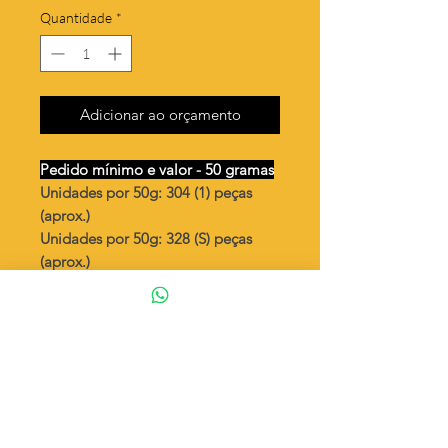
Quantidade
*
Adicionar ao orçamento
Pedido mínimo e valor - 50 gramas
Unidades por 50g: 304 (1) peças
(aprox.)
Unidades por 50g: 328 (S) peças
(aprox.)
Cauda golfinho 10mm
Valor por quilo
: R$ 718,00
Quantidade aproximada por quilo
:
6097 peças (1)
Quantidade aproximada por quilo
:
6578 peças (S)
Tamanho
: ↕ 10 mm
Peso unitário
: 0,164 (1)