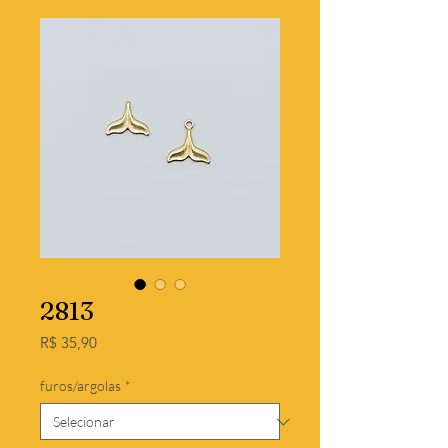
2813
Preço
R$ 35,90
furos/argolas
*