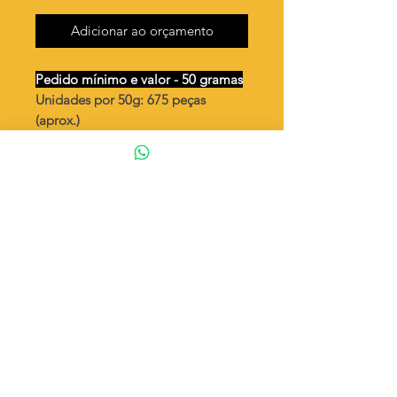
Adicionar ao orçamento
Pedido mínimo e valor - 50 gramas
Unidades por 50g: 675 peças
(aprox.)
Palito extensor 10mm torcido /2
argolas
Valor por quilo
: R$ 748,00
Quantidade aproximada por quilo
:
13513 peças
Tamanho
: ↕ 10 mm
Peso unitário
: 0,074
Material
: Latão bruto (sem banho)
◦ Fabricação própria 100% brasileira
ATENÇÃO