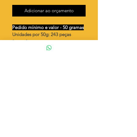
Adicionar ao orçamento
Pedido mínimo e valor - 50 gramas
Unidades por 50g: 243 peças
(aprox.)
Buzio 12 mm /sem argola
Valor por quilo
: R$ 745,00
Quantidade aproximada por quilo
:
4878 peças
Tamanho
: ↕ 12 mm
Peso unitário
: 0,205
Material
: Latão bruto (sem banho)
◦ Fabricação própria 100% brasileira
ATENÇÃO
Cada quantidade adicionada