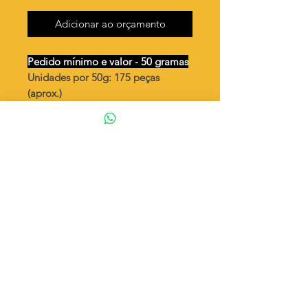
Adicionar ao orçamento
Pedido mínimo e valor - 50 gramas
Unidades por 50g: 175 peças
(aprox.)
Estrela 10mm - Peça dupla vendida
aberta
Valor por quilo
: R$ 771,00
Quantidade aproximada por quilo
:
3508 peças
Tamanho
: ↕ 10 mm
Peso unitário
: 0,285
Material
: Latão bruto (sem banho)
◦ Fabricação própria 100% brasileira
ATENÇÃO