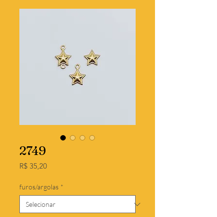
2749
Preço
R$ 35,20
furos/argolas
*