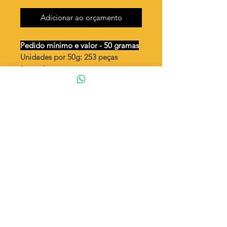
Adicionar ao orçamento
Pedido mínimo e valor - 50 gramas
Unidades por 50g: 253 peças
(aprox.)
Cruz lisa pequeno
Valor por quilo
: R$ 745,00
Quantidade aproximada por quilo
:
5076 peças
Tamanho
: ↕ 15 mm
Peso unitário
: 0,197
Material
: Latão bruto (sem banho)
◦ Fabricação própria 100% brasileira
ATENÇÃO
Cada quantidade adicionada