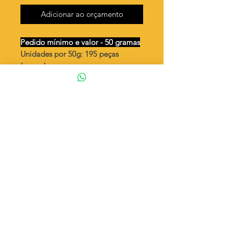
Adicionar ao orçamento
Pedido mínimo e valor - 50 gramas
Unidades por 50g: 195 peças
(aprox.)
Ossinho - peça dupla vendida
fechada
Valor por quilo
: R$ 932,00
Quantidade aproximada por quilo
:
3906 peças
Tamanho
: ↕ 13 mm
Peso unitário
: 0,256
Material
: Latão bruto (sem banho)
◦ Fabricação própria 100% brasileira
ATENÇÃO
Cada quantidade adicionada