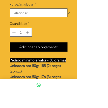
Furos/argoladas
*
Quantidade
*
Adicionar ao orçamento
Pedido mínimo e valor - 50 gramas
Unidades por 50g: 185 (2) peças
(aprox.)
Unidades por 50g: 176 (3) peças
(aprox.)
Coração pequeno Sagrado
Coração de Maria
Valor por quilo
: R$ 682,00
Quantidade aproximada por quilo
: