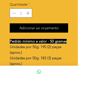
Quantidade
*
Adicionar ao orçamento
Pedido mínimo e valor - 50 gramas
Unidades por 50g: 190 (2) peças
(aprox.)
Unidades por 50g: 183 (3) peças
(aprox.)
Coração pequeno Sagrado
Coração de Jesus
Valor por quilo
: R$ 682,00
Quantidade aproximada por quilo
:
3802 peças (2)
Quantidade aproximada por quilo
:
3676 peças (3)
Tamanho
: ↕ 9 mm