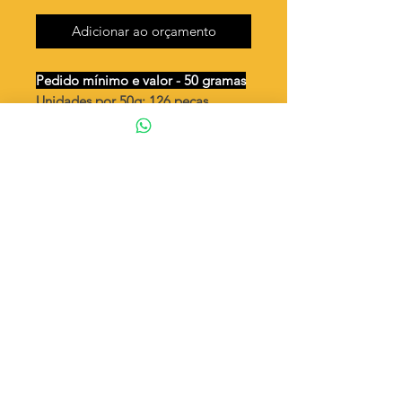
Adicionar ao orçamento
Pedido mínimo e valor - 50 gramas
Unidades por 50g: 126 peças
(aprox.)
V 30mm 3 argolas
Valor por quilo
: R$ 620,00
Quantidade aproximada por quilo
:
2531 peças
Tamanho
: ↕ 30 mm
Peso unitário
: 0,395
Material
: Latão bruto (sem banho)
◦ Fabricação própria 100% brasileira
ATENÇÃO
Cada quantidade adicionada
corresponde a 50 gramas