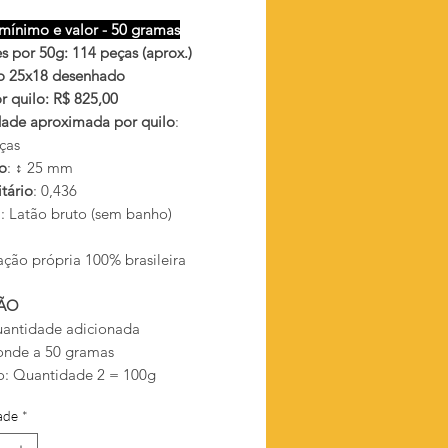
mínimo e valor - 50 gramas
s por 50g: 114 peças (aprox.)
xo 25x18 desenhado
r quilo: R$ 825,00
ade aproximada por quilo
:
ças
o
: ↕ 25 mm
tário
: 0,436
l
: Latão bruto (sem banho)
ação própria 100% brasileira
ÃO
antidade adicionada
onde a 50 gramas
: Quantidade 2 = 100g
ade
*