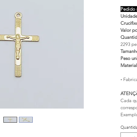
Pedido 
Unidade
Crucifi
Valor po
Quantid
2293 pe
Tamanh
Peso uni
Materia
◦ Fabric
ATENÇ
Cada qu
corresp
Exemplo
Quantid