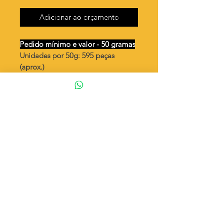
Adicionar ao orçamento
Pedido mínimo e valor - 50 gramas
Unidades por 50g: 595 peças
(aprox.)
Chatão redondo para pedra de
5mm - 1 argola - peça vendida
aberta
Valor por quilo
: R$ 1.118,00
Quantidade aproximada por quilo
:
11904 peças
Tamanho
: para pedra de Ø 5mm
Peso unitário
: 0,084
Material
: Latão bruto (sem banho)
◦ Fabricação própria 100% brasileira
ATENÇÃO