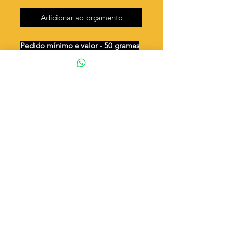
Adicionar ao orçamento
Pedido mínimo e valor - 50 gramas
Unidades por 50g: 67 peças (aprox.)
Medalha redonda São Judas
Valor por quilo
: R$ 638,00
Quantidade aproximada por quilo
:
1344 peças
Tamanho
: Ø 16 mm
Peso unitário
: 0,744
Material
: Latão bruto (sem banho)
◦ Fabricação própria 100% brasileira
ATENÇÃO
Cada quantidade adicionada
corresponde a 50 gramas
Exemplo: Quantidade 2 = 100g