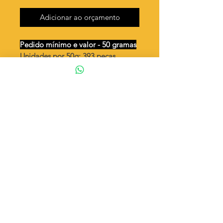
Adicionar ao orçamento
Pedido mínimo e valor - 50 gramas
Unidades por 50g: 393 peças
(aprox.)
5 argolas juntas
Valor por quilo
: R$ 807,00
Quantidade aproximada por quilo
:
7874 peças
Tamanho
: ↕ 21 mm
Peso unitário
: 0,127
Material
: Latão bruto (sem banho)
◦ Fabricação própria 100% brasileira
ATENÇÃO
Cada quantidade adicionada
corresponde a 50 gramas