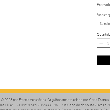
Exemplo
furos/ar
Seleci
Quantid
© 2023 por Estrela Acessórios. Orgulhosamente criado por Carla Francis.
erias LTDA. - CNPJ: 01.989.705/0001-46 - Rua Candido de Souza Oliveira 2
s@estrelabijouterias.com.br
- Telefone: (19) 3445-7700 - Whatsapp (19) 9