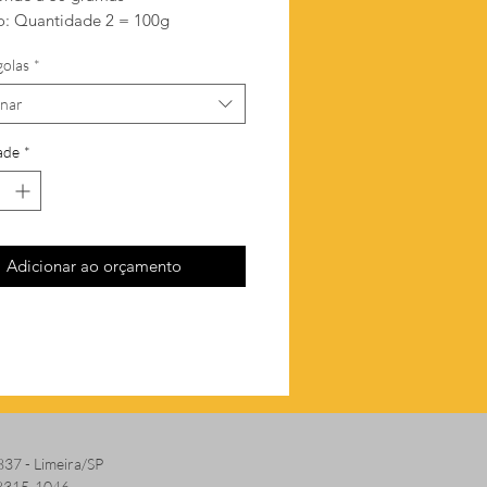
: Quantidade 2 = 100g
golas
*
onar
ade
*
Adicionar ao orçamento
837 - Limeira/SP
 8315-1046