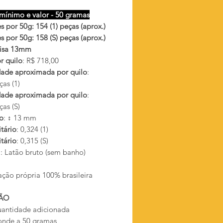
mínimo e valor - 50 gramas
 por 50g: 154 (1) peças (aprox.)
 por 50g: 158 (S) peças (aprox.)
 lisa 13mm
r quilo
: R$ 718,00
ade aproximada por quilo
:
as (1)
ade aproximada por quilo
:
as (S)
o
: ↕ 13 mm
tário
: 0,324 (1)
tário
: 0,315 (S)
l
: Latão bruto (sem banho)
ação própria 100% brasileira
ÃO
antidade adicionada
onde a 50 gramas