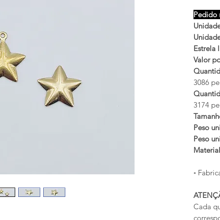
Pedido 
Unidades
Unidades
Estrela
Valor po
Quantid
3086 peç
Quantid
3174 peç
Tamanh
Peso uni
Peso uni
Materia
◦ Fabric
ATENÇ
Cada qu
corresp