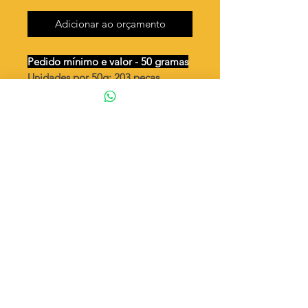
Adicionar ao orçamento
Pedido mínimo e valor - 50 gramas
Unidades por 50g: 203 peças
(aprox.)
Palito 40mm - 2 argolas
Valor por quilo
: R$ 692,00
Quantidade aproximada por quilo
:
4065 peças
Tamanho
: ↕ 40 mm
Peso unitário
: 0,246
Material
: Latão bruto (sem banho)
◦ Fabricação própria 100% brasileira
ATENÇÃO
Cada quantidade adicionada
corresponde a 50 gramas