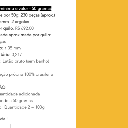
mínimo e valor - 50 gramas
s por 50g: 230 peças (aprox.)
35mm- 2 argolas
r quilo
: R$ 692,00
ade aproximada por quilo
:
ças
o
: ↕ 35 mm
tário
: 0,217
l
: Latão bruto (sem banho)
ação própria 100% brasileira
ÃO
antidade adicionada
onde a 50 gramas
: Quantidade 2 = 100g
ade
*