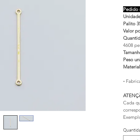
Pedido 
Unidade
Palito 
Valor po
Quantid
4608 pe
Tamanh
Peso uni
Materia
◦ Fabric
ATENÇ
Cada qu
corresp
Exemplo
Quantid