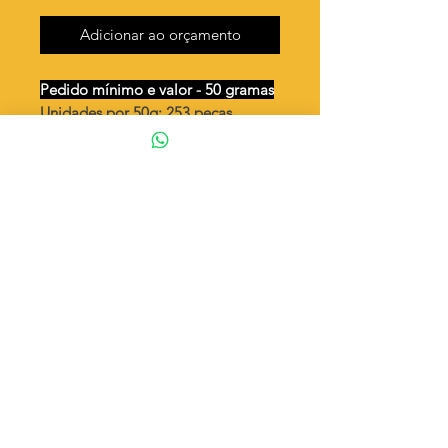
Adicionar ao orçamento
Pedido mínimo e valor - 50 gramas
Unidades por 50g: 253 peças
(aprox.)
Palito 35mm- 1 argola
Valor por quilo: R$ 745,00
Quantidade aproximada por quilo
:
5076 peças
Tamanho
: ↕ 35 mm
Peso unitário
: 0,197
Material
: Latão bruto (sem banho)
◦ Fabricação própria 100% brasileira
ATENÇÃO
Cada quantidade adicionada
corresponde a 50 gramas