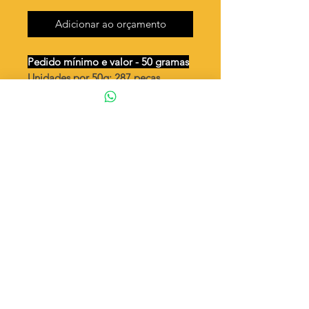
Adicionar ao orçamento
Pedido mínimo e valor - 50 gramas
Unidades por 50g: 287 peças
(aprox.)
Palito 30mm - 1 argola
Valor por quilo
: R$ 771,00
Quantidade aproximada por quilo
:
6896 peças
Tamanho
: ↕ 30 mm
Peso unitário
: 0,145
Material
: Latão bruto (sem banho)
◦ Fabricação própria 100% brasileira
ATENÇÃO
Cada quantidade adicionada
corresponde a 50 gramas