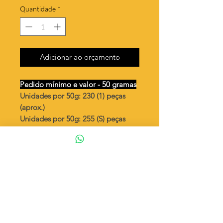
Quantidade
*
Adicionar ao orçamento
Pedido mínimo e valor - 50 gramas
Unidades por 50g: 230 (1) peças
(aprox.)
Unidades por 50g: 255 (S) peças
(aprox.)
Cachorrinho mini
Valor por quilo
: R$ 692,00
Quantidade aproximada por quilo
:
4608 peças (1)
Quantidade aproximada por quilo
:
5102 peças (S)
Tamanho
: ↕ 11 mm
Peso unitário
: 0,217 (1)