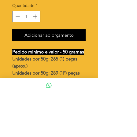
Quantidade
*
Adicionar ao orçamento
Pedido mínimo e valor - 50 gramas
Unidades por 50g: 265 (1) peças
(aprox.)
Unidades por 50g: 289 (1F) peças
(aprox.)
Triangulo 10x15mm vazado
Valor por quilo
: R$ 825,00
Quantidade aproximada por quilo
:
5319 peças (1)
Quantidade aproximada por quilo
:
5780 peças (1F)
Tamanho
: ↕ 15 mm
Peso unitário
: 0,188 (1)