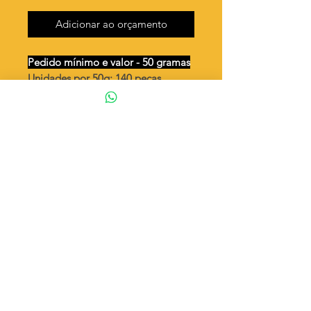
Adicionar ao orçamento
Pedido mínimo e valor - 50 gramas
Unidades por 50g: 140 peças
(aprox.)
Lança curvada com desenho
Valor por quilo
: R$ 745,00
Quantidade aproximada por quilo
:
2808 peças
Tamanho
: ↕ 27 mm
Peso unitário
: 0,356
Material
: Latão bruto (sem banho)
◦ Fabricação própria 100% brasileira
ATENÇÃO
Cada quantidade adicionada
corresponde a 50 gramas