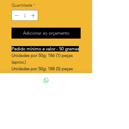
Quantidade
*
Adicionar ao orçamento
Pedido mínimo e valor - 50 gramas
Unidades por 50g: 186 (1) peças
(aprox.)
Unidades por 50g: 188 (S) peças
(aprox.)
Flor vazada
Valor por quilo
: R$ 745,00
Quantidade aproximada por quilo
:
3731 peças (1)
Quantidade aproximada por quilo
:
3773 peças (S)
Tamanho
: ↕ 20 mm
Peso unitário
: 0,268 (1)