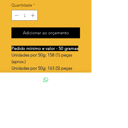
Quantidade
*
Adicionar ao orçamento
Pedido mínimo e valor - 50 gramas
Unidades por 50g: 158 (1) peças
(aprox.)
Unidades por 50g: 163 (S) peças
(aprox.)
Flor
Valor por quilo
: R$ 612,00
Quantidade aproximada por quilo
:
3164 peças (1)
Quantidade aproximada por quilo
:
3267 peças (S)
Tamanho
: ↕ 20 mm
Peso unitário
: 0,316 (1)