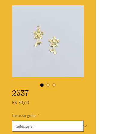
2537
Preço
R$ 30,60
furos/argolas
*