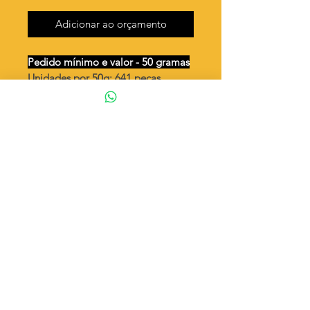
Adicionar ao orçamento
Pedido mínimo e valor - 50 gramas
Unidades por 50g: 641 peças
(aprox.)
Gancho italiano grande
Valor por quilo
: R$ 747,00
Quantidade aproximada por quilo
:
12820 peças
Tamanho
: ↔ 14 mm
Peso unitário
: 0,078
Material
: Latão bruto (sem banho)
◦ Fabricação própria 100% brasileira
ATENÇÃO
Cada quantidade adicionada
corresponde a 50 gramas