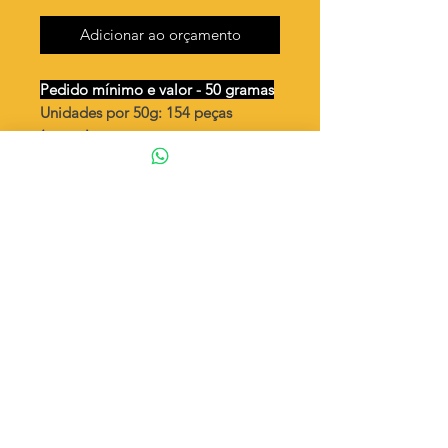
Adicionar ao orçamento
Pedido mínimo e valor - 50 gramas
Unidades por 50g: 154 peças
(aprox.)
Gota 16mm 1 furo - desenhos -
vazada
Valor por quilo
: R$ 718,00
Quantidade aproximada por quilo
:
3086 peças
Tamanho
: ↕ 16 mm
Peso unitário
: 0,324
Material
: Latão bruto (sem banho)
◦ Fabricação própria 100% brasileira
ATENÇÃO
Cada quantidade adicionada