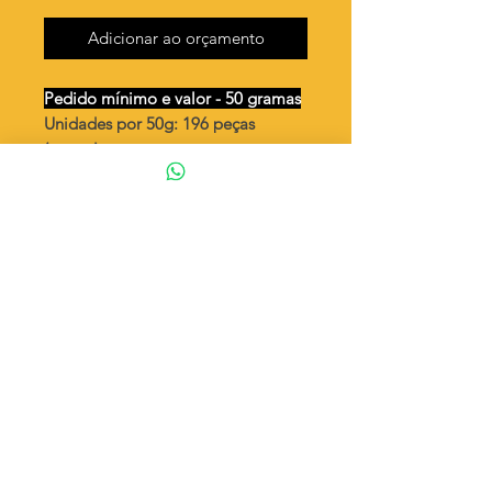
Adicionar ao orçamento
Pedido mínimo e valor - 50 gramas
Unidades por 50g: 196 peças
(aprox.)
Estrela 13mm relevo vazada - 2
furos
Valor por quilo
: R$ 771,00
Quantidade aproximada por quilo
:
3937 peças
Tamanho
: ↕ 13 mm
Peso unitário
: 0,254
Material
: Latão bruto (sem banho)
◦ Fabricação própria 100% brasileira
ATENÇÃO
Cada quantidade adicionada