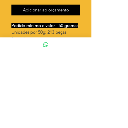
Adicionar ao orçamento
Pedido mínimo e valor - 50 gramas
Unidades por 50g: 213 peças
(aprox.)
Coração cara-metade best friends -
melhores amigos
Valor por quilo
: R$ 718,00
Quantidade aproximada por quilo
:
4273 peças
Tamanho
: ↕ 17 mm
Peso unitário
: 0,234 (cada metade)
Material
: Latão bruto (sem banho)
◦ Fabricação própria 100% brasileira
ATENÇÃO
Cada quantidade adicionada