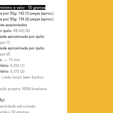
mínimo e valor - 50 gramas
 por 50g: 142 (1) peças (aprox.)
 por 50g: 134 (2) peças (aprox.)
ões apaixonados
r quilo
: R$ 692,00
ade aproximada por quilo
:
as (1)
ade aproximada por quilo
:
as (2)
o
: ↔ 15 mm
tário
: 0,352 (1)
tário
: 0,372 (2)
l
: Latão bruto (sem banho)
ação própria 100% brasileira
ÃO
antidade adicionada
onde a 50 gramas