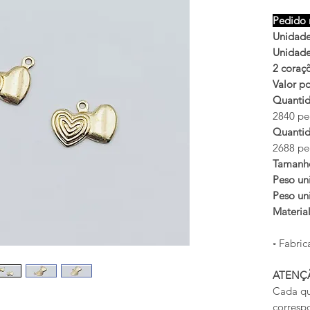
Pedido 
Unidades
Unidades
2 coraç
Valor po
Quantid
2840 peç
Quantid
2688 peç
Tamanh
Peso uni
Peso uni
Materia
◦ Fabric
ATENÇ
Cada qu
corresp