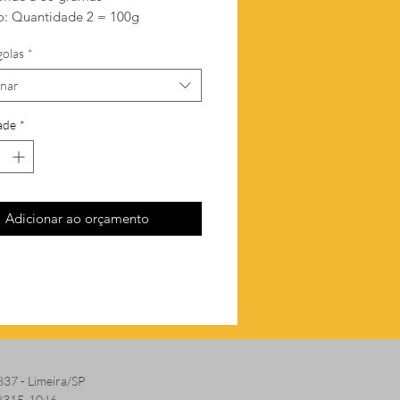
: Quantidade 2 = 100g
golas
*
onar
ade
*
Adicionar ao orçamento
837 - Limeira/SP
 8315-1046