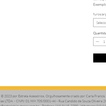
Exemplo
furos/ar
Seleci
Quantid
© 2023 por Estrela Acessórios. Orgulhosamente criado por Carla Francis.
erias LTDA. - CNPJ: 01.989.705/0001-46 - Rua Candido de Souza Oliveira 2
s@estrelabijouterias.com.br
- Telefone: (19) 3445-7700 - Whatsapp (19) 9