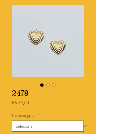
2478
Preço
R$ 34,60
furos/argolas
*