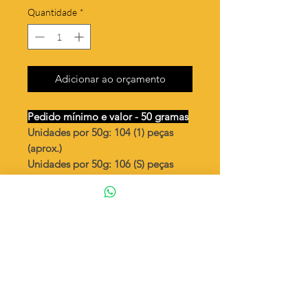
Quantidade
*
Adicionar ao orçamento
Pedido mínimo e valor - 50 gramas
Unidades por 50g: 104 (1) peças
(aprox.)
Unidades por 50g: 106 (S) peças
(aprox.)
Coração riscado
Valor por quilo
: R$ 692,00
Quantidade aproximada por quilo
:
2087 peças (1)
Quantidade aproximada por quilo
:
2136 peças (S)
Tamanho
: ↕ 13 mm
Peso unitário
: 0,479 (1)