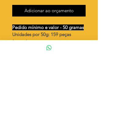
Adicionar ao orçamento
Pedido mínimo e valor - 50 gramas
Unidades por 50g: 159 peças
(aprox.)
Mão de Fátima / Hamsa com
coração
Valor por quilo
: R$ 692,00
Quantidade aproximada por quilo
:
3184 peças
Tamanho
: ↕ 17 mm
Peso unitário
: 0,314
Material
: Latão bruto (sem banho)
◦ Fabricação própria 100% brasileira
ATENÇÃO
Cada quantidade adicionada