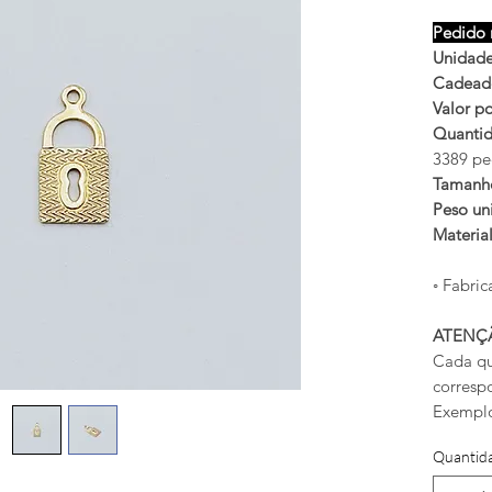
Pedido 
Unidade
Cadead
Valor po
Quantid
3389 pe
Tamanh
Peso uni
Materia
◦ Fabric
ATENÇ
Cada qu
corresp
Exemplo
Quantid