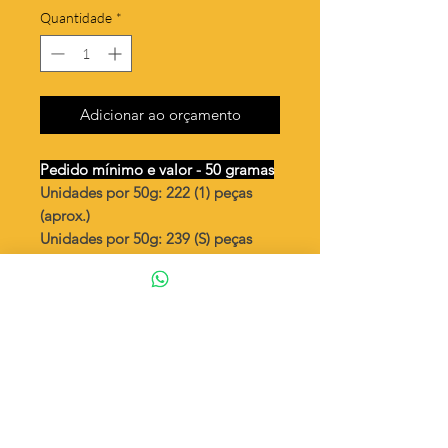
Quantidade
*
Adicionar ao orçamento
Pedido mínimo e valor - 50 gramas
Unidades por 50g: 222 (1) peças
(aprox.)
Unidades por 50g: 239 (S) peças
(aprox.)
Olho pequeno
Valor por quilo
: R$ 720,00
Quantidade aproximada por quilo
:
4444 peças (1)
Quantidade aproximada por quilo
:
4784 peças (S)
Tamanho
: ↔ 12 mm
Peso unitário
: 0,225 (1)