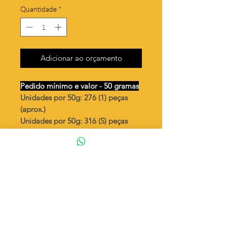
Quantidade
*
Adicionar ao orçamento
Pedido mínimo e valor - 50 gramas
Unidades por 50g: 276 (1) peças
(aprox.)
Unidades por 50g: 316 (S) peças
(aprox.)
Maçã pequena - frutas
Valor por quilo
: R$ 718,00
Quantidade aproximada por quilo
:
5524 peças (1)
Quantidade aproximada por quilo
:
6329 peças (S)
Tamanho
: ↕ 10 mm
Peso unitário
: 0,181 (1)