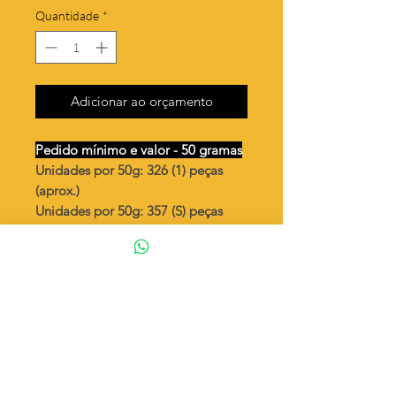
Quantidade
*
Adicionar ao orçamento
Pedido mínimo e valor - 50 gramas
Unidades por 50g: 326 (1) peças
(aprox.)
Unidades por 50g: 357 (S) peças
(aprox.)
Colchéia dupla - nota musical
Valor por quilo
: R$ 851,00
Quantidade aproximada por quilo
:
6535 peças (1)
Quantidade aproximada por quilo
:
7142 peças (S)
Tamanho
: ↕ 12 mm
Peso unitário
: 0,153 (1)