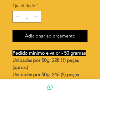
Quantidade
*
Adicionar ao orçamento
Pedido mínimo e valor - 50 gramas
Unidades por 50g: 228 (1) peças
(aprox.)
Unidades por 50g: 246 (S) peças
(aprox.)
Violão pequeno
Valor por quilo
: R$ 718,00
Quantidade aproximada por quilo
:
4566 peças (1)
Quantidade aproximada por quilo
:
4926 peças (S)
Tamanho
: ↕ 17 mm
Peso unitário
: 0,219 (1)