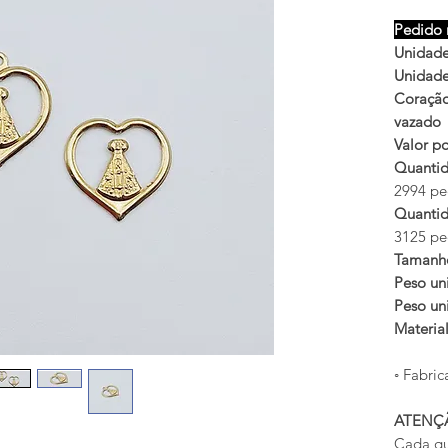
Pedido 
Unidades
Unidades
Coração
vazado
Valor po
Quantid
2994 peç
Quantid
3125 peç
Tamanh
Peso uni
Peso uni
Materia
◦ Fabric
ATENÇ
Cada qu