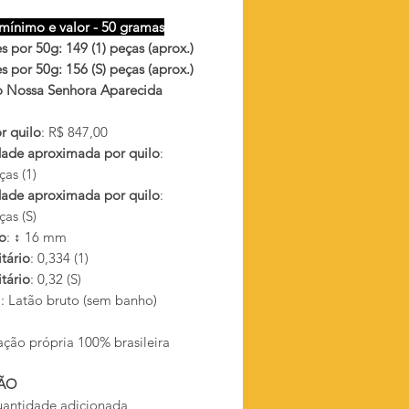
mínimo e valor - 50 gramas
 por 50g: 149 (1) peças (aprox.)
 por 50g: 156 (S) peças (aprox.)
 Nossa Senhora Aparecida
r quilo
: R$ 847,00
ade aproximada por quilo
:
as (1)
ade aproximada por quilo
:
as (S)
o
: ↕ 16 mm
tário
: 0,334 (1)
tário
: 0,32 (S)
l
: Latão bruto (sem banho)
ação própria 100% brasileira
ÃO
antidade adicionada