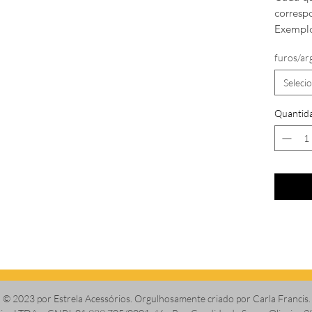
corresp
Exemplo
furos/ar
Seleci
Quantid
© 2023 por Estrela Acessórios. Orgulhosamente criado por Carla Francis.