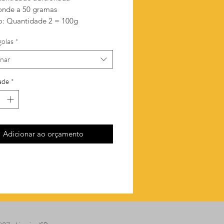
onde a 50 gramas
: Quantidade 2 = 100g
golas
*
onar
ade
*
Adicionar ao orçamento