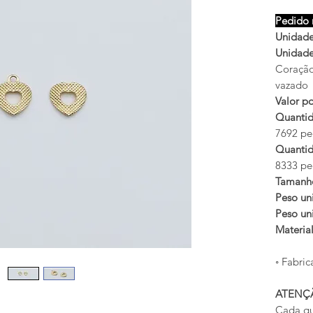
Pedido 
Unidades
Unidades
Coração
vazado
Valor po
Quantid
7692 peç
Quantid
8333 peç
Tamanh
Peso uni
Peso uni
Materia
◦ Fabric
ATENÇ
Cada qu