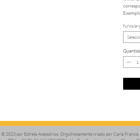
corresp
Exemplo
furos/ar
Seleci
Quantid
© 2023 por Estrela Acessórios. Orgulhosamente criado por Carla Francis.