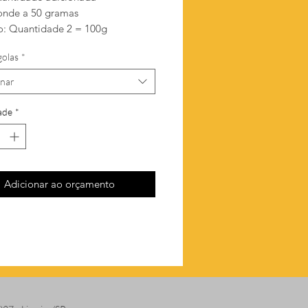
onde a 50 gramas
: Quantidade 2 = 100g
golas
*
onar
ade
*
Adicionar ao orçamento