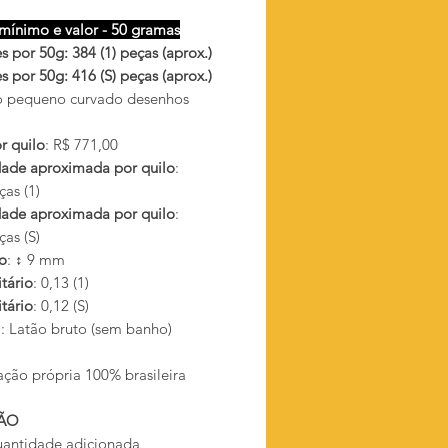
mínimo e valor - 50 gramas
 por 50g: 384 (1) peças (aprox.)
 por 50g: 416 (S) peças (aprox.)
 pequeno curvado desenhos
r quilo
: R$ 771,00
ade aproximada por quilo
:
as (1)
ade aproximada por quilo
:
as (S)
o
: ↕ 9 mm
tário
: 0,13 (1)
tário
: 0,12 (S)
l
: Latão bruto (sem banho)
ação própria 100% brasileira
ÃO
antidade adicionada