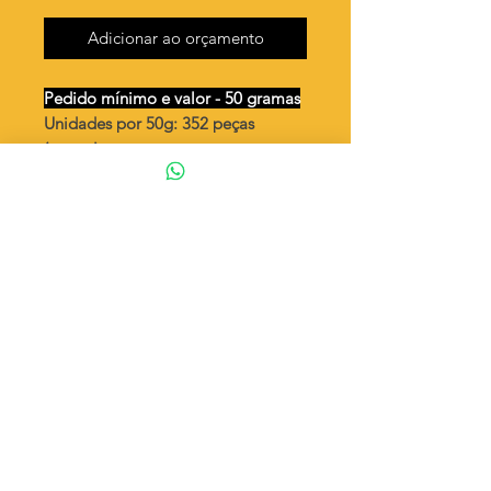
Adicionar ao orçamento
Pedido mínimo e valor - 50 gramas
Unidades por 50g: 352 peças
(aprox.)
Gota pequena pingo curvada
desenhos vazada
Valor por quilo: R$ 771,00
Quantidade aproximada por quilo
:
7042 peças
Tamanho
: ↕ 11 mm
Peso unitário
: 0,142
Material
: Latão bruto (sem banho)
◦ Fabricação própria 100% brasileira
ATENÇÃO
Cada quantidade adicionada